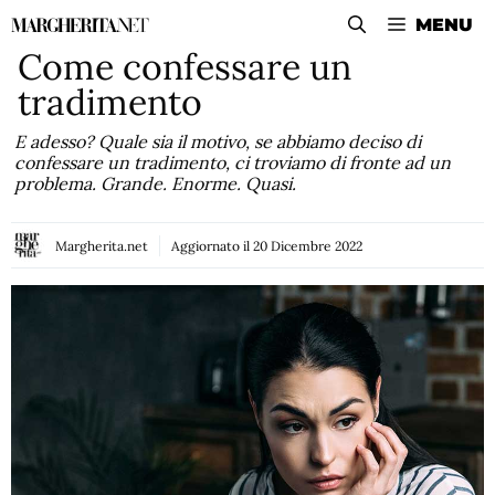
Vai
MENU
al
Come confessare un
contenuto
tradimento
E adesso? Quale sia il motivo, se abbiamo deciso di
confessare un tradimento, ci troviamo di fronte ad un
problema. Grande. Enorme. Quasi.
Margherita.net
Aggiornato il
20 Dicembre 2022