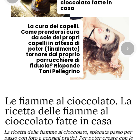
cioccolato fatte in
casa
La cura dei capelli.
Come prendersi cura
da sole dei propri
capelli in attesa di
poter (finalmente)
tornare dal proprio
parrucchiere di
fiducia? Risponde
Toni Pellegrino
Le fiamme al cioccolato. La
ricetta delle fiamme al
cioccolato fatte in casa
La ricetta delle fiamme al cioccolato, spiegata passo per
passo con foto e consigli pratici. Per poter creare con le