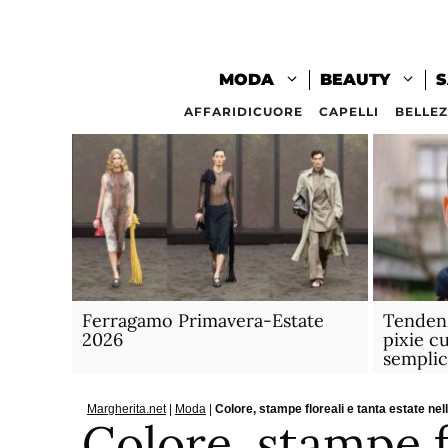
Vai
al
contenuto
MODA
BEAUTY
S
AFFARIDICUORE
CAPELLI
BELLE
Ferragamo Primavera-Estate
Tendenz
2026
pixie cu
semplic
Margherita.net
|
Moda
|
Colore, stampe floreali e tanta estate ne
Colore, stampe f