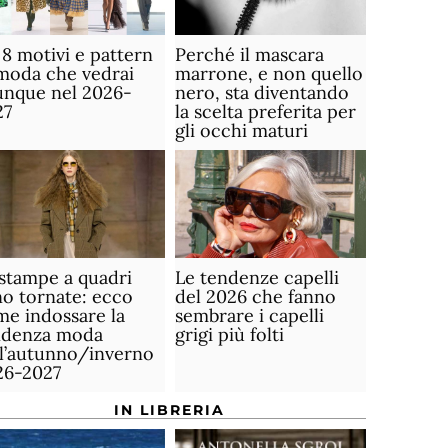
 8 motivi e pattern
Perché il mascara
moda che vedrai
marrone, e non quello
unque nel 2026-
nero, sta diventando
27
la scelta preferita per
gli occhi maturi
stampe a quadri
Le tendenze capelli
o tornate: ecco
del 2026 che fanno
e indossare la
sembrare i capelli
ndenza moda
grigi più folti
ll’autunno/inverno
26-2027
IN LIBRERIA