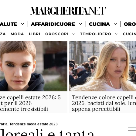
ALUTE
AFFARIDICUORE
CUCINA
ORO
ZZA
MODA
LIBRI
OROSCOPI
TEMPOLIBERO
CUCI
e capelli estate 2026: 5
Tendenze colore capelli 
t per il 2026
2026: baciati dal sole, lu
emente irresistibili
appena percettibili
ll’aria. Tendenze moda estate 2023
loreali e tanta
Ce