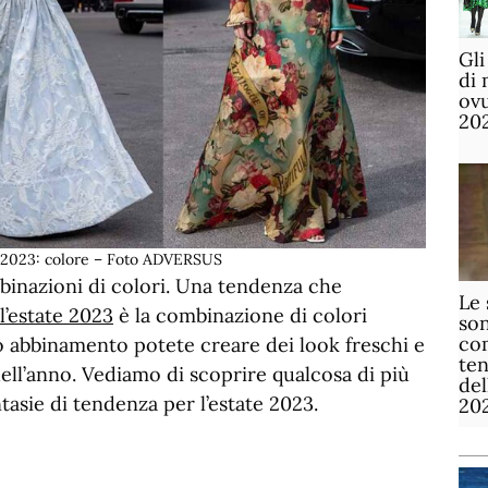
Gli
di 
ov
20
2023: colore – Foto ADVERSUS
binazioni di colori. Una tendenza che
Le 
’estate 2023
è la combinazione di colori
son
com
to abbinamento potete creare dei look freschi e
te
dell’anno. Vediamo di scoprire qualcosa di più
de
tasie di tendenza per l’estate 2023.
20