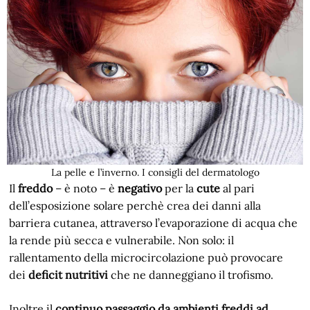
La pelle e l’inverno. I consigli del dermatologo
Il
freddo
– è noto – è
negativo
per la
cute
al pari
dell’esposizione solare perchè crea dei danni alla
barriera cutanea, attraverso l’evaporazione di acqua che
la rende più secca e vulnerabile. Non solo: il
rallentamento della microcircolazione può provocare
dei
deficit nutritivi
che ne danneggiano il trofismo.
Inoltre il
continuo passaggio da ambienti freddi ad