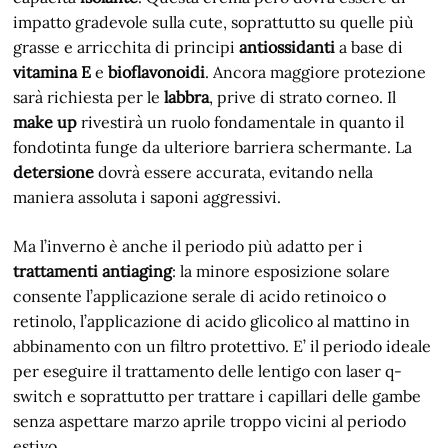
impatto gradevole sulla cute, soprattutto su quelle più
grasse e arricchita di principi
antiossidanti
a base di
vitamina E
e
bioflavonoidi
. Ancora maggiore protezione
sarà richiesta per le
labbra
, prive di strato corneo. Il
make up
rivestirà un ruolo fondamentale in quanto il
fondotinta funge da ulteriore barriera schermante. La
detersione
dovrà essere accurata, evitando nella
maniera assoluta i saponi aggressivi.
Ma l’inverno è anche il periodo più adatto per i
trattamenti antiaging
: la minore esposizione solare
consente l’applicazione serale di acido retinoico o
retinolo, l’applicazione di acido glicolico al mattino in
abbinamento con un filtro protettivo. E’ il periodo ideale
per eseguire il trattamento delle lentigo con laser q-
switch e soprattutto per trattare i capillari delle gambe
senza aspettare marzo aprile troppo vicini al periodo
estivo.