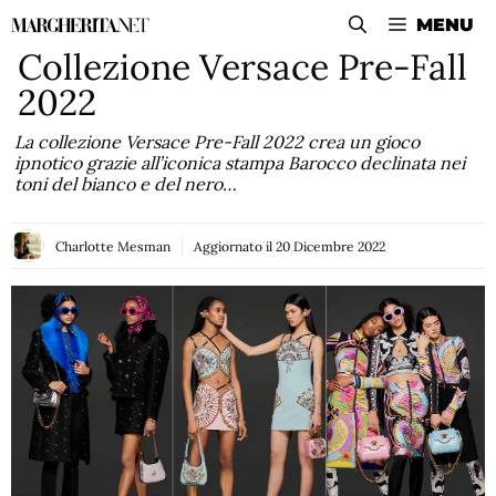
Vai
MENU
al
Collezione Versace Pre-Fall
contenuto
2022
La collezione Versace Pre-Fall 2022 crea un gioco
ipnotico grazie all’iconica stampa Barocco declinata nei
toni del bianco e del nero…
Charlotte Mesman
Aggiornato il
20 Dicembre 2022