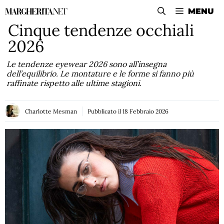
Vai
MENU
al
Cinque tendenze occhiali
contenuto
2026
Le tendenze eyewear 2026 sono all’insegna
dell’equilibrio. Le montature e le forme si fanno più
raffinate rispetto alle ultime stagioni.
Charlotte Mesman
Pubblicato il
18 Febbraio 2026