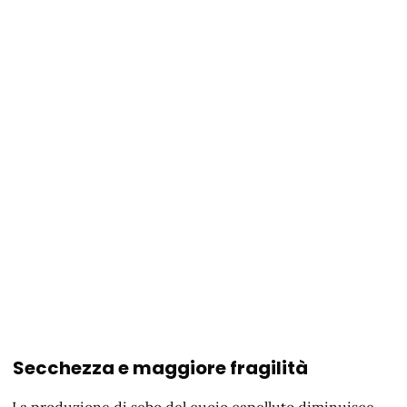
Secchezza e maggiore fragilità
La produzione di sebo del cuoio capelluto diminuisce