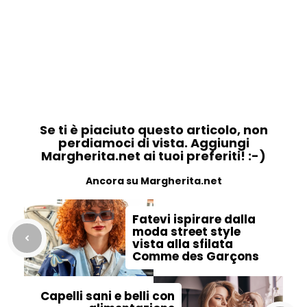
Se ti è piaciuto questo articolo, non
perdiamoci di vista. Aggiungi
Margherita.net ai tuoi preferiti! :-)
Ancora su Margherita.net
Fatevi ispirare dalla
moda street style
vista alla sfilata
Comme des Garçons
Capelli sani e belli con