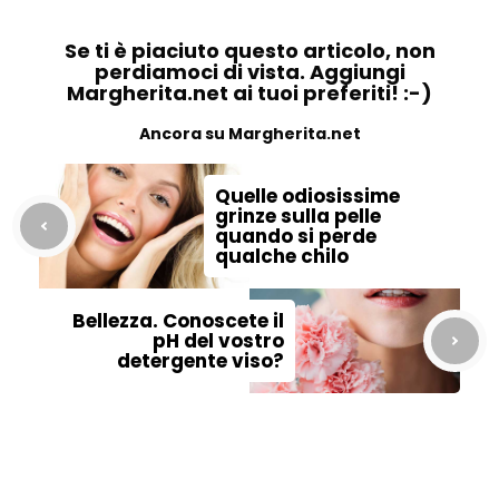
Se ti è piaciuto questo articolo, non
perdiamoci di vista. Aggiungi
Margherita.net ai tuoi preferiti! :-)
Ancora su Margherita.net
Quelle odiosissime
grinze sulla pelle
quando si perde
qualche chilo
Bellezza. Conoscete il
pH del vostro
detergente viso?