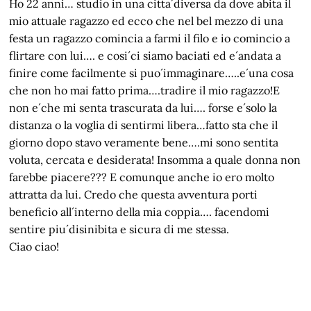
Ho 22 anni… studio in una citta´diversa da dove abita il
mio attuale ragazzo ed ecco che nel bel mezzo di una
festa un ragazzo comincia a farmi il filo e io comincio a
flirtare con lui…. e cosi´ci siamo baciati ed e´andata a
finire come facilmente si puo´immaginare…..e´una cosa
che non ho mai fatto prima….tradire il mio ragazzo!E
non e´che mi senta trascurata da lui…. forse e´solo la
distanza o la voglia di sentirmi libera…fatto sta che il
giorno dopo stavo veramente bene….mi sono sentita
voluta, cercata e desiderata! Insomma a quale donna non
farebbe piacere??? E comunque anche io ero molto
attratta da lui. Credo che questa avventura porti
beneficio all´interno della mia coppia…. facendomi
sentire piu´disinibita e sicura di me stessa.
Ciao ciao!