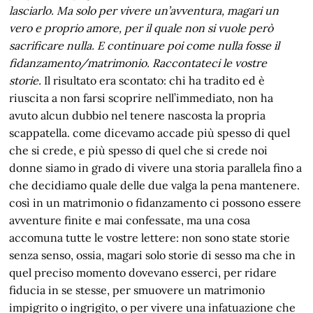
lasciarlo. Ma solo per vivere un’avventura, magari un
vero e proprio amore, per il quale non si vuole però
sacrificare nulla. E continuare poi come nulla fosse il
fidanzamento/matrimonio. Raccontateci le vostre
storie.
Il risultato era scontato: chi ha tradito ed è
riuscita a non farsi scoprire nell’immediato, non ha
avuto alcun dubbio nel tenere nascosta la propria
scappatella. come dicevamo accade più spesso di quel
che si crede, e più spesso di quel che si crede noi
donne siamo in grado di vivere una storia parallela fino a
che decidiamo quale delle due valga la pena mantenere.
così in un matrimonio o fidanzamento ci possono essere
avventure finite e mai confessate, ma una cosa
accomuna tutte le vostre lettere: non sono state storie
senza senso, ossia, magari solo storie di sesso ma che in
quel preciso momento dovevano esserci, per ridare
fiducia in se stesse, per smuovere un matrimonio
impigrito o ingrigito, o per vivere una infatuazione che