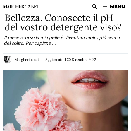
Vai
MENU
al
Bellezza. Conoscete il pH
contenuto
del vostro detergente viso?
Il mese scorso la mia pelle è diventata molto più secca
del solito. Per capirne …
Margherita.net
Aggiornato il
20 Dicembre 2022