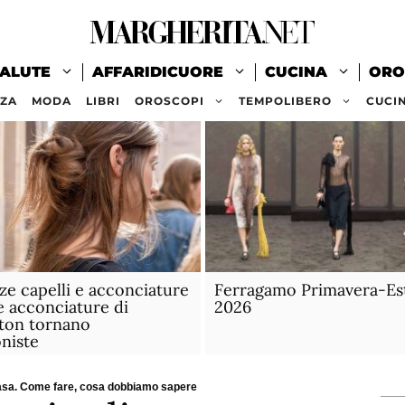
ALUTE
AFFARIDICUORE
CUCINA
ORO
ZZA
MODA
LIBRI
OROSCOPI
TEMPOLIBERO
CUCI
e capelli e acconciature
Ferragamo Primavera-Es
e acconciature di
2026
ton tornano
niste
casa. Come fare, cosa dobbiamo sapere