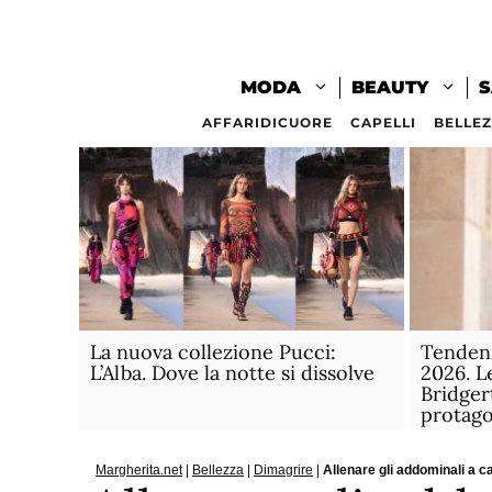
Vai
al
contenuto
MODA
BEAUTY
S
AFFARIDICUORE
CAPELLI
BELLE
La nuova collezione Pucci:
Tendenz
L’Alba. Dove la notte si dissolve
2026. L
Bridger
protago
Margherita.net
|
Bellezza
|
Dimagrire
|
Allenare gli addominali a 