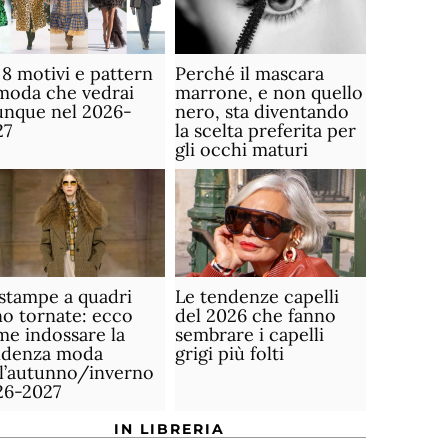
 8 motivi e pattern
Perché il mascara
moda che vedrai
marrone, e non quello
unque nel 2026-
nero, sta diventando
27
la scelta preferita per
gli occhi maturi
stampe a quadri
Le tendenze capelli
o tornate: ecco
del 2026 che fanno
e indossare la
sembrare i capelli
ndenza moda
grigi più folti
ll’autunno/inverno
26-2027
IN LIBRERIA