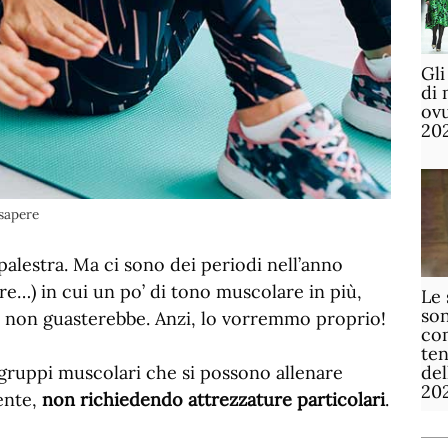
Gli
di 
ov
20
 sapere
lestra. Ma ci sono dei periodi nell’anno
e…) in cui un po’ di tono muscolare in più,
Le 
son
le non guasterebbe. Anzi, lo vorremmo proprio!
com
te
de
 gruppi muscolari che si possono allenare
20
ente,
non richiedendo attrezzature particolari
.