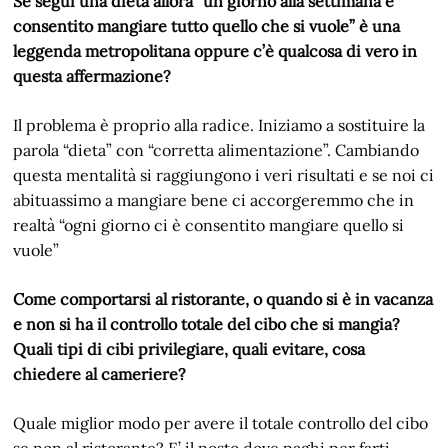
Se segui una dieta allora “un giorno alla settimana è
consentito mangiare tutto quello che si vuole” è una
leggenda metropolitana oppure c’è qualcosa di vero in
questa affermazione?
Il problema è proprio alla radice. Iniziamo a sostituire la
parola “dieta” con “corretta alimentazione”. Cambiando
questa mentalità si raggiungono i veri risultati e se noi ci
abituassimo a mangiare bene ci accorgeremmo che in
realtà “ogni giorno ci è consentito mangiare quello si
vuole”
Come comportarsi al ristorante, o quando si è in vacanza
e non si ha il controllo totale del cibo che si mangia?
Quali tipi di cibi privilegiare, quali evitare, cosa
chiedere al cameriere?
Quale miglior modo per avere il totale controllo del cibo
se non al ristorante? E’ il posto dove paghi per farti