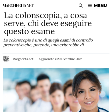
Vai
MENU
al
La colonscopia, a cosa
contenuto
serve, chi deve eseguire
questo esame
La colonscopia è uno di quegli esami di controllo
preventivo che, potendo, uno eviterebbe di …
Margherita.net
Aggiornato il
20 Dicembre 2022