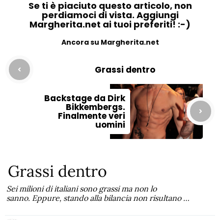
Se ti è piaciuto questo articolo, non
perdiamoci di vista. Aggiungi
Margherita.net ai tuoi preferiti! :-)
Ancora su Margherita.net
Grassi dentro
Backstage da Dirk
Bikkembergs.
Finalmente veri
uomini
Grassi dentro
Sei milioni di italiani sono grassi ma non lo
sanno. Eppure, stando alla bilancia non risultano …