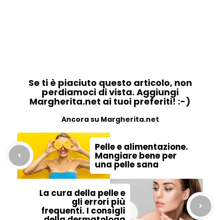
Se ti è piaciuto questo articolo, non
perdiamoci di vista. Aggiungi
Margherita.net ai tuoi preferiti! :-)
Ancora su Margherita.net
Pelle e alimentazione.
Mangiare bene per
una pelle sana
La cura della pelle e
gli errori più
frequenti. I consigli
della dermatologa