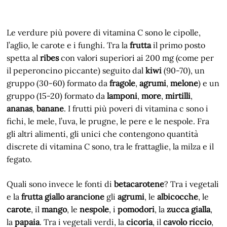
Le verdure più povere di vitamina C sono le cipolle,
l’aglio, le carote e i funghi. Tra la
frutta
il primo posto
spetta al
ribes
con valori superiori ai 200 mg (come per
il peperoncino piccante) seguito dal
kiwi
(90-70), un
gruppo (30-60) formato da
fragole
,
agrumi
,
melone
) e un
gruppo (15-20) formato da
lamponi
,
more
,
mirtilli
,
ananas
,
banane
. I frutti più poveri di vitamina c sono i
fichi, le mele, l’uva, le prugne, le pere e le nespole. Fra
gli altri alimenti, gli unici che contengono quantità
discrete di vitamina C sono, tra le frattaglie, la milza e il
fegato.
Quali sono invece le fonti di
betacarotene
? Tra i vegetali
e la
frutta giallo arancione
gli
agrumi
, le
albicocche
, le
carote
, il
mango
, le
nespole
, i
pomodori
, la
zucca gialla
,
la
papaia
. Tra i vegetali verdi, la
cicoria
, il
cavolo riccio
,