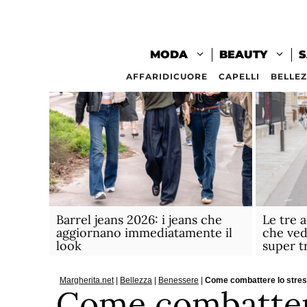
Vai
al
contenuto
MODA
BEAUTY
S
AFFARIDICUORE
CAPELLI
BELLE
Barrel jeans 2026: i jeans che
Le tre 
aggiornano immediatamente il
che ved
look
super t
Margherita.net
|
Bellezza
|
Benessere
|
Come combattere lo stress
Come combattere