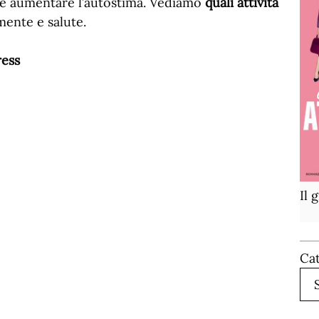
che aumentare l’autostima. Vediamo
quali attività
ente e salute.
ress
Il 
Ca