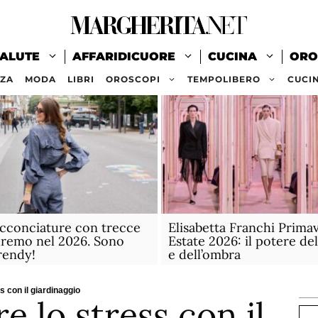
ALUTE
AFFARIDICUORE
CUCINA
ORO
ZZA
MODA
LIBRI
OROSCOPI
TEMPOLIBERO
CUCI
acconciature con trecce
Elisabetta Franchi Prima
remo nel 2026. Sono
Estate 2026: il potere del
rendy!
e dell’ombra
 con il giardinaggio
 lo stress con il
Ce