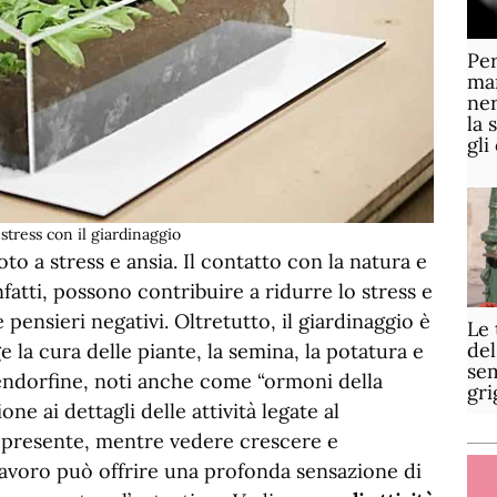
Per
mar
ner
la 
gli
tress con il giardinaggio
to a stress e ansia. Il contatto con la natura e
nfatti, possono contribuire a ridurre lo stress e
pensieri negativi. Oltretutto, il giardinaggio è
Le 
del
e la cura delle piante, la semina, la potatura e
sem
ia endorfine, noti anche come “ormoni della
gri
one ai dettagli delle attività legate al
l presente, mentre vedere crescere e
lavoro può offrire una profonda sensazione di