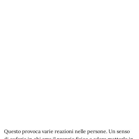
Questo provoca varie reazioni nelle persone. Un senso
di euforia in chi ama il proprio fisico e adora metterlo in